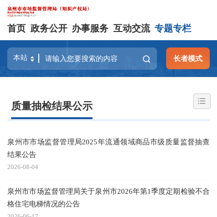
首页
政务公开
办事服务
互动交流
专题专栏
长者模式
质量抽检结果公示
泉州市市场监督管理局2025年流通领域商品市级质量监督抽查
结果公告
2026-08-04
泉州市市场监督管理局关于泉州市2026年第1季度定期检验不合
格住宅电梯情况的公告
2026-06-17