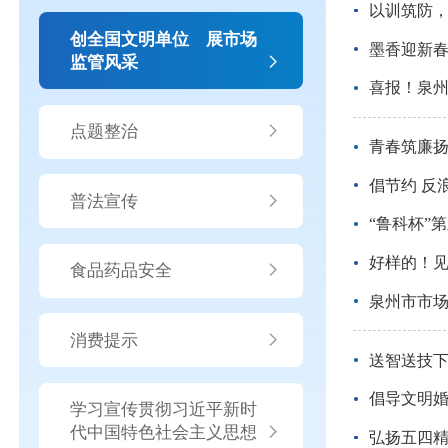
以训筑防，
创全国文明单位 展市场
墨香迎新
监管风采
喜报！泉
点题整治
青春筑廉
倡节约 反
普法宣传
“鲁科杯”
好样的！
食品药品安全
泉州市市场
消费提示
送智送技下
倡导文明婚
学习宣传贯彻习近平新时
代中国特色社会主义思想
弘扬五四精