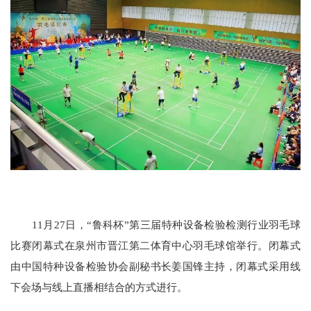
11月27日，“鲁科杯”第三届特种设备检验检测行业羽毛球
比赛闭幕式在泉州市晋江第二体育中心羽毛球馆举行。闭幕式
由中国特种设备检验协会副秘书长姜国锋主持，闭幕式采用线
下会场与线上直播相结合的方式进行。