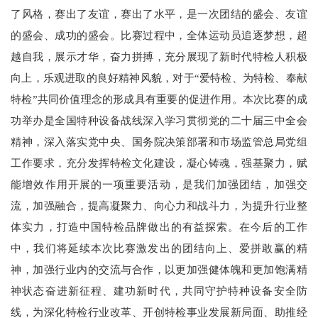
了风格，赛出了友谊，赛出了水平，是一次团结的盛会、友谊
的盛会、成功的盛会。比赛过程中，全体运动员追逐梦想，超
越自我，展示才华，奋力拼搏，充分展现了新时代特检人积极
向上，乐观进取的良好精神风貌，对于“爱特检、为特检、奉献
特检”共同价值理念的形成具有重要的促进作用。本次比赛的成
功举办是全国特种设备战线深入学习贯彻党的二十届三中全会
精神，深入落实党中央、国务院决策部署和市场监管总局党组
工作要求，充分发挥特检文化建设，凝心铸魂，强基聚力，赋
能增效作用开展的一项重要活动，是我们加强团结，加强交
流，加强融合，提高凝聚力、向心力和战斗力，为提升行业整
体实力，打造中国特检品牌做出的有益探索。在今后的工作
中，我们将延续本次比赛激发出的团结向上、爱拼敢赢的精
神，加强行业内的交流与合作，以更加强健体魄和更加饱满精
神状态奋进新征程、建功新时代，共同守护特种设备安全防
线，为深化特检行业改革、开创特检事业发展新局面、助推经