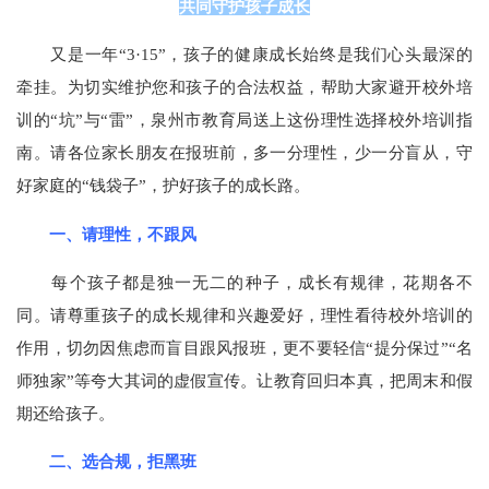
共同守护孩子成长
又是一年“3·15”，孩子的健康成长始终是我们心头最深的
牵挂。为切实维护您和孩子的合法权益，帮助大家避开校外培
训的“坑”与“雷”，泉州市教育局送上这份理性选择校外培训指
南。请各位家长朋友在报班前，多一分理性，少一分盲从，守
好家庭的“钱袋子”，护好孩子的成长路。
一、请理性，不跟风
每个孩子都是独一无二的种子，成长有规律，花期各不
同。请尊重孩子的成长规律和兴趣爱好，理性看待校外培训的
作用，切勿因焦虑而盲目跟风报班，更不要轻信“提分保过”“名
师独家”等夸大其词的虚假宣传。让教育回归本真，把周末和假
期还给孩子。
二、选合规，拒黑班