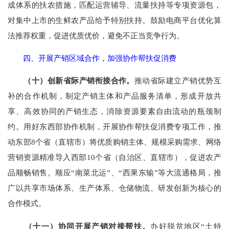
成体系的扶农措施，匹配运营辅导、流量扶持等专项资源包，
对集中上市的生鲜农产品给予特别扶持。鼓励电商平台优化算
法推荐权重，促进优质优价，避免不正当竞争行为。
四、开展产销区域合作，加强协作帮扶促消费
（十）创新省际产销衔接合作。
推动省际建立产销优势互
补的合作机制，制定产销主体和产品服务清单，形成开放共
享、高效协同的产销生态，消除资源要素自由流动的瓶颈制
约。用好东西部协作机制，开展协作帮扶促消费专项工作，推
动东部8个省（直辖市）将优质购销主体、规模采购需求、网络
营销资源精准导入西部10个省（自治区、直辖市），促进农产
品顺畅销售。顺应“南菜北运”、“西果东输”等大流通格局，推
广以共享市场体系、生产体系、仓储物流、研发创新为核心的
合作模式。
（十一）协同开展产销对接帮扶。
办好脱贫地区“土特