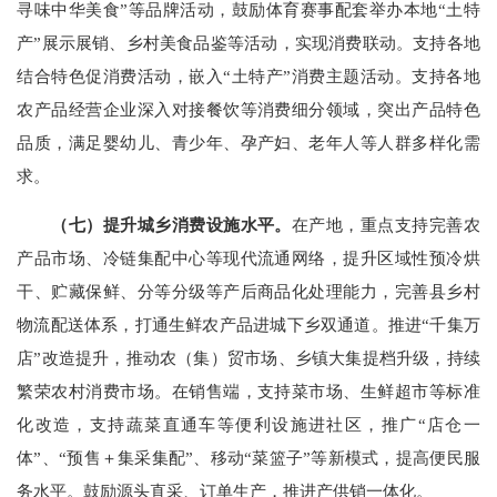
寻味中华美食”等品牌活动，鼓励体育赛事配套举办本地“土特
产”展示展销、乡村美食品鉴等活动，实现消费联动。支持各地
结合特色促消费活动，嵌入“土特产”消费主题活动。支持各地
农产品经营企业深入对接餐饮等消费细分领域，突出产品特色
品质，满足婴幼儿、青少年、孕产妇、老年人等人群多样化需
求。
（七）提升城乡消费设施水平。
在产地，重点支持完善农
产品市场、冷链集配中心等现代流通网络，提升区域性预冷烘
干、贮藏保鲜、分等分级等产后商品化处理能力，完善县乡村
物流配送体系，打通生鲜农产品进城下乡双通道。推进“千集万
店”改造提升，推动农（集）贸市场、乡镇大集提档升级，持续
繁荣农村消费市场。在销售端，支持菜市场、生鲜超市等标准
化改造，支持蔬菜直通车等便利设施进社区，推广“店仓一
体”、“预售＋集采集配”、移动“菜篮子”等新模式，提高便民服
务水平。鼓励源头直采、订单生产，推进产供销一体化。