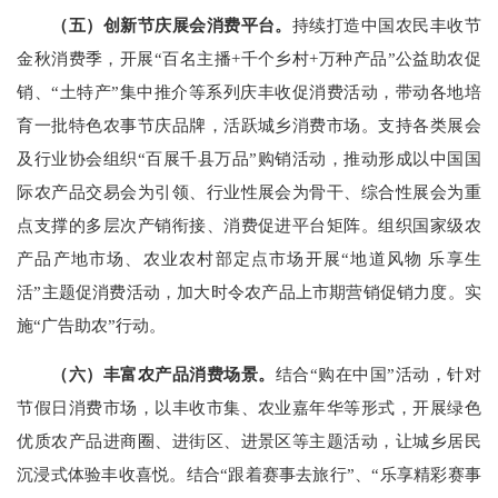
（五）创新节庆展会消费平台。
持续打造中国农民丰收节
金秋消费季，开展“百名主播+千个乡村+万种产品”公益助农促
销、“土特产”集中推介等系列庆丰收促消费活动，带动各地培
育一批特色农事节庆品牌，活跃城乡消费市场。支持各类展会
及行业协会组织“百展千县万品”购销活动，推动形成以中国国
际农产品交易会为引领、行业性展会为骨干、综合性展会为重
点支撑的多层次产销衔接、消费促进平台矩阵。组织国家级农
产品产地市场、农业农村部定点市场开展“地道风物 乐享生
活”主题促消费活动，加大时令农产品上市期营销促销力度。实
施“广告助农”行动。
（六）丰富农产品消费场景。
结合“购在中国”活动，针对
节假日消费市场，以丰收市集、农业嘉年华等形式，开展绿色
优质农产品进商圈、进街区、进景区等主题活动，让城乡居民
沉浸式体验丰收喜悦。结合“跟着赛事去旅行”、“乐享精彩赛事