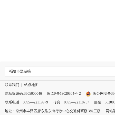
福建市监链接
联系我们
|
站点地图
网站标识码:3505000046
闽ICP备19020804号-2
闽公网安备3505
联系电话：0595—22119979
传真：0595—22118757
邮编：36200
地址：泉州市丰泽区府东路东海行政中心交通科研楼B栋三楼
网站