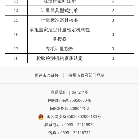
13
注册计量师注册
6
14
计量器具型式批准
2
15
计量标准器具核准
3
承担国家法定计量检定机构任
16
0
务授权
17
专项计量授权
0
18
检验检测机构资质认定
0
福建市监链接
泉州市政府部门网站
联系我们
|
站点地图
网站标识码:3505000046
闽ICP备19020804号-2
闽公网安备35050302000183号
联系电话：0595—22119979
传真：0595—22118757