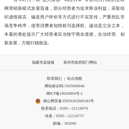
网营销新模式发展迅速，部分经营者为追求商业利益，采取组
织虚假探店、编造用户评价等方式进行不实宣传，严重扰乱市
场竞争秩序，侵害消费者知情权与选择权。诚信是立业之本，
本案的查处提示广大经营者应当恪守商业道德，合法经营、创
新发展，方能行稳致远。
福建市监链接
泉州市政府部门网站
联系我们
|
站点地图
网站标识码:3505000046
闽ICP备19020804号-2
闽公网安备35050302000183号
联系电话：0595—22119979
传真：0595—22118757
邮编：362000