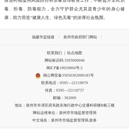
推进药物滥用风险防控和禁毒宣传教育工作，不断提升全民识
毒、拒毒、防毒能力，全力守护群众尤其是青少年的身心健
康，助力营造“健康人生、绿色无毒”的浓厚社会氛围。
福建市监链接
泉州市政府部门网站
联系我们
|
站点地图
网站标识码:3505000046
闽ICP备19020804号-2
闽公网安备35050302000183号
联系电话：0595—22119979
传真：0595—22118757
邮编：362000
地址：泉州市丰泽区府东路东海行政中心交通科研楼B栋三楼
网站运维单位：泉州市市场监督管理局
中文域名：泉州市市场监督管理局.政务